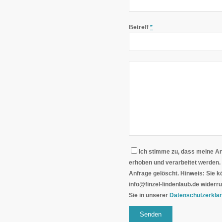
Betreff
*
Ich stimme zu, dass meine A
erhoben und verarbeitet werden. Die Daten werden nach abgeschlossener Bearbeitung Ihre
Anfrage gelöscht. Hinweis: Sie können Ihre Einwilligung jederzeit für die Zukunft per E-Mail an
info@finzel-lindenlaub.de widerrufen. Detaillierte Informationen zum Umgang mit Nutzer
Sie in unserer
Datenschutzerklä