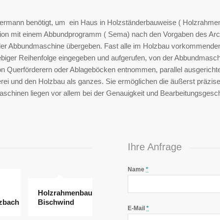
ermann benötigt, um ein Haus in Holzständerbauweise ( Holzrahme
ion mit einem Abbundprogramm ( Sema) nach den Vorgaben des Archit
er Abbundmaschine übergeben. Fast alle im Holzbau vorkommenden 
biger Reihenfolge eingegeben und aufgerufen, von der Abbundmaschi
on Querförderern oder Ablageböcken entnommen, parallel ausgericht
i und den Holzbau als ganzes. Sie ermöglichen die äußerst präzise, 
dmaschinen liegen vor allem bei der Genauigkeit und Bearbeitungsgesc
Ihre Anfrage
Name
*
Holzrahmenbau
zbach
Bischwind
E-Mail
*